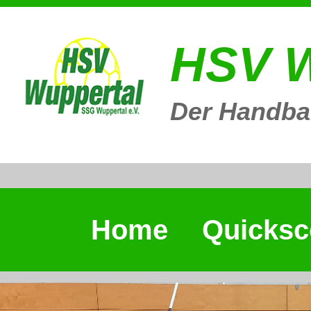
HSV W
Der Handbal
Home
Quicksc