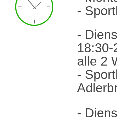
- Spor
- Diens
18:30-
alle 2
- Spor
Adlerb
- Diens