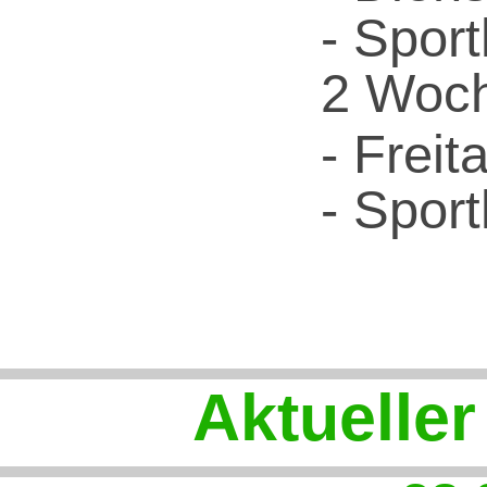
- Sport
2 Woc
- Freit
- Spor
Aktueller